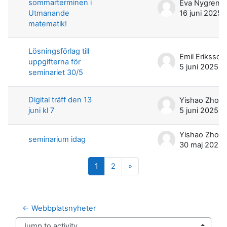
sommarterminen i
Eva Nygren
Utmanande
16 juni 2025
matematik!
Lösningsförlag till
Emil Eriksson
uppgifterna för
5 juni 2025
seminariet 30/5
Digital träff den 13
Yishao Zhou
juni kl 7
5 juni 2025
Yishao Zhou
seminarium idag
30 maj 2025
Sida 1
Sida 2
Nästa sida
1
2
»
← Webbplatsnyheter