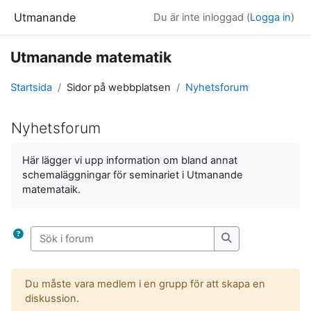
Gå direkt till huvudinnehåll
Utmanande
Du är inte inloggad (
Logga in
)
Utmanande matematik
Startsida
Sidor på webbplatsen
Nyhetsforum
Nyhetsforum
Slutförandvillkor
Här lägger vi upp information om bland annat
schemaläggningar för seminariet i Utmanande
matemataik.
Sök i forum
Sök i forum
Du måste vara medlem i en grupp för att skapa en
diskussion.