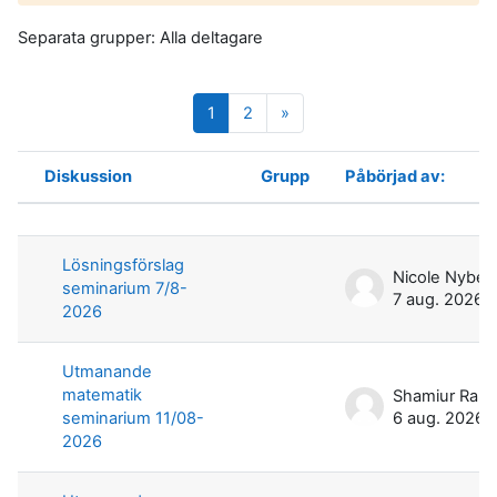
Separata grupper: Alla deltagare
Sida 1
Sida 2
Nästa sida
1
2
»
Diskussion
Grupp
Påbörjad av:
Status
Lista över diskussioner. Visar 100 a
Lösningsförslag
Nicole Nyber
seminarium 7/8-
7 aug. 2026
2026
Utmanande
matematik
seminarium 11/08-
6 aug. 2026
2026