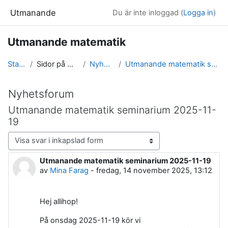
Gå direkt till huvudinnehåll
Utmanande
Du är inte inloggad (
Logga in
)
Utmanande matematik
Startsida
Sidor på webbplatsen
Nyhetsforum
Utmanande matematik seminarium 2025-11-19
Nyhetsforum
Utmanande matematik seminarium 2025-11-
19
Visningsläge
Utmanande matematik seminarium 2025-11-19
Antal svar: 0
av
Mina Farag
-
fredag, 14 november 2025, 13:12
Hej allihop!
På onsdag 2025-11-19 kör vi