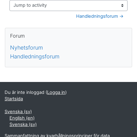
Jump to activity
Handledningsforum →
Block
Hoppa över Forum
Forum
Nyhetsforum
Handledningsforum
Kompletterande block
Du är inte inloggad (
Logga in
)
Startsida
Svenska ‎(sv)‎
English ‎(en)‎
Svenska ‎(sv)‎
Sammanfattning av kvarhållningsprinciper för data