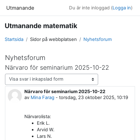
Gå direkt till huvudinnehåll
Utmanande
Du är inte inloggad (
Logga in
)
Utmanande matematik
Startsida
Sidor på webbplatsen
Nyhetsforum
Nyhetsforum
Närvaro för seminarium 2025-10-22
Visningsläge
Närvaro för seminarium 2025-10-22
Antal svar: 0
av
Mina Farag
-
torsdag, 23 oktober 2025, 10:19
Närvarolista:
Erik L.
Arvid W.
Lars N.