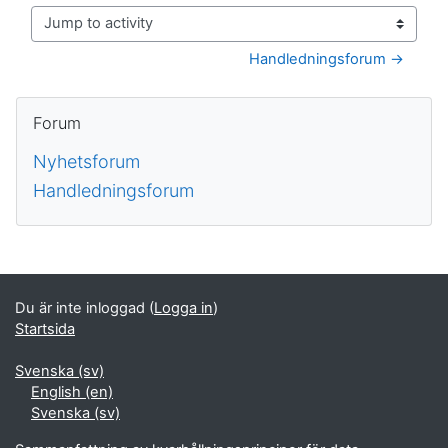
Jump to activity
Handledningsforum →
Block
Hoppa över Forum
Forum
Nyhetsforum
Handledningsforum
Kompletterande block
Du är inte inloggad (
Logga in
)
Startsida
Svenska ‎(sv)‎
English ‎(en)‎
Svenska ‎(sv)‎