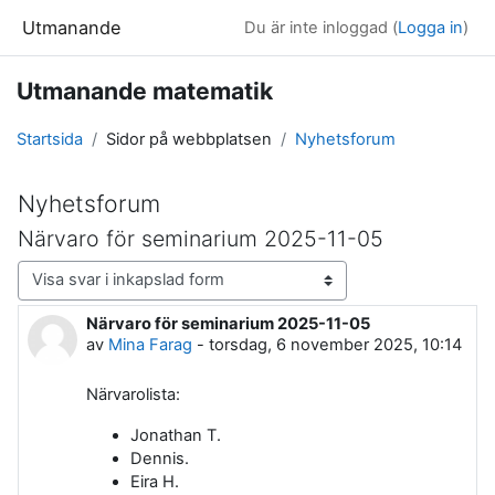
Gå direkt till huvudinnehåll
Utmanande
Du är inte inloggad (
Logga in
)
Utmanande matematik
Startsida
Sidor på webbplatsen
Nyhetsforum
Nyhetsforum
Närvaro för seminarium 2025-11-05
Visningsläge
Närvaro för seminarium 2025-11-05
Antal svar: 0
av
Mina Farag
-
torsdag, 6 november 2025, 10:14
Närvarolista:
Jonathan T.
Dennis.
Eira H.