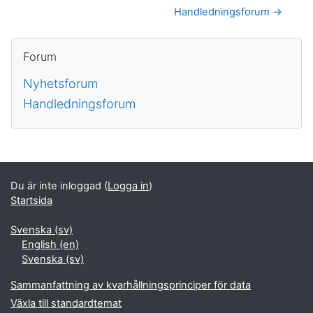
Handledningsforum →
Block
Hoppa över Forum
Forum
Nyhetsforum
Handledningsforum
Kompletterande block
Du är inte inloggad (
Logga in
)
Startsida
Svenska ‎(sv)‎
English ‎(en)‎
Svenska ‎(sv)‎
Sammanfattning av kvarhållningsprinciper för data
Växla till standardtemat