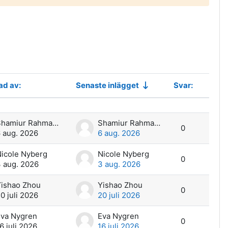
da
ad av:
Senaste inlägget
Svar:
Åtgärd
ner
Shamiur Rahman Ramim
Shamiur Rahman Ramim
0
 aug. 2026
6 aug. 2026
icole Nyberg
Nicole Nyberg
0
 aug. 2026
3 aug. 2026
ishao Zhou
Yishao Zhou
0
0 juli 2026
20 juli 2026
va Nygren
Eva Nygren
0
6 juli 2026
16 juli 2026