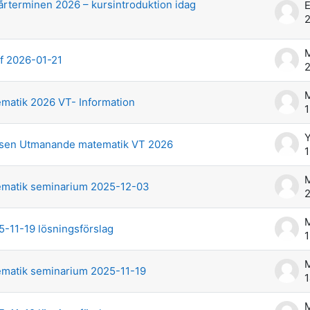
årterminen 2026 – kursintroduktion idag
E
2
M
ff 2026-01-21
2
M
atik 2026 VT- Information
1
Y
ursen Utmanande matematik VT 2026
1
M
matik seminarium 2025-12-03
2
M
-11-19 lösningsförslag
1
M
matik seminarium 2025-11-19
1
M