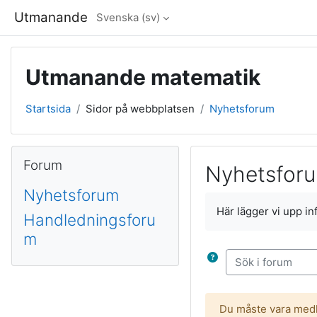
Gå direkt till huvudinnehåll
Utmanande
Svenska ‎(sv)‎
Utmanande matematik
Startsida
Sidor på webbplatsen
Nyhetsforum
Block
Hoppa över Forum
Forum
Nyhetsfor
Nyhetsforum
Slutförandvillkor
Här lägger vi upp i
Handledningsforu
m
Sök i forum
Du måste vara medle