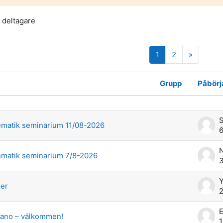
 deltagare
Sida 1
Sida 2
Nästa si
1
2
»
Grupp
Påbörj
skussioner. Visar 100 av 149 diskussio
matik seminarium 11/08-2026
6
N
matik seminarium 7/8-2026
3
Y
ser
2
E
bano – välkommen!
1