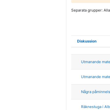
Separata grupper: Alla
Diskussion
Status
Lista över di
Utmanande mate
Utmanande mate
Några påminnel
Räknestuga i Al