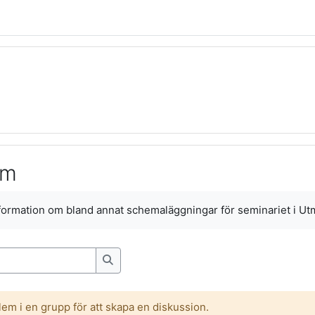
um
nformation om bland annat schemaläggningar för seminariet i U
Sök i forum
m i en grupp för att skapa en diskussion.