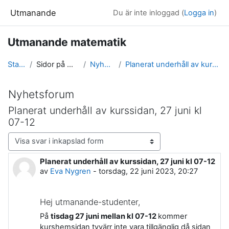
Gå direkt till huvudinnehåll
Utmanande
Du är inte inloggad (
Logga in
)
Utmanande matematik
Startsida
Sidor på webbplatsen
Nyhetsforum
Planerat underhåll av kurssidan, 27 juni kl 07-12
Nyhetsforum
Planerat underhåll av kurssidan, 27 juni kl
07-12
Visningsläge
Planerat underhåll av kurssidan, 27 juni kl 07-12
Antal svar: 0
av
Eva Nygren
-
torsdag, 22 juni 2023, 20:27
Hej utmanande-studenter,
På
tisdag 27 juni mellan kl 07-12
kommer
kurshemsidan tyvärr inte vara tillgänglig då sidan