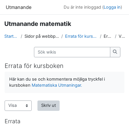
Gå direkt till huvudinnehåll
Utmanande
Du är inte inloggad (
Logga in
)
Utmanande matematik
Startsida
Sidor på webbplatsen
Errata för kursboken
Errata
Visa
Sök wikis
Sök wi
Errata för kursboken
Slutförandvillkor
Här kan du se och kommentera möjliga tryckfel i
kursboken
Matematiska Utmaningar.
Skriv ut
Errata