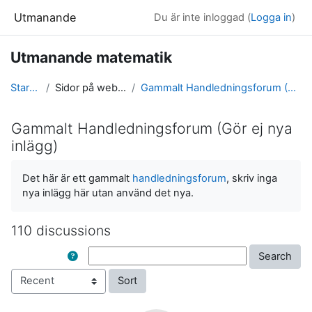
Gå direkt till huvudinnehåll
Utmanande
Du är inte inloggad (
Logga in
)
Utmanande matematik
Startsida
Sidor på webbplatsen
Gammalt Handledningsforum (Gör ej nya inlägg)
Gammalt Handledningsforum (Gör ej nya
inlägg)
Slutförandvillkor
Det här är ett gammalt
handledningsforum
, skriv inga
nya inlägg här utan använd det nya.
110 discussions
Search
Search
Order by
Activating the sort button will cause cont
Sort discussions