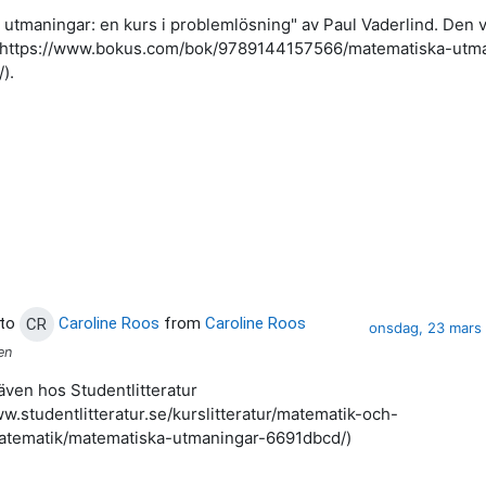
utmaningar: en kurs i problemlösning" av Paul Vaderlind. Den 
 (https://www.bokus.com/bok/9789144157566/matematiska-utm
).
 to
Caroline Roos
from
Caroline Roos
this post
CR
onsdag, 23 mars 
en
även hos Studentlitteratur
ww.studentlitteratur.se/kurslitteratur/matematik-och-
/matematik/matematiska-utmaningar-6691dbcd/)