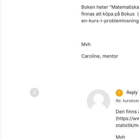
Boken heter "Matematiska 
finnas att köpa på Bokus
en-kurs-i-problemlosning/
Mvh
Caroline, mentor
1 reply
Reply
Parent of 
↑
Re: kursbok
Den finns 
(https://w
statistik
Mvh