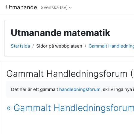
Gå direkt till huvudinnehåll
Utmanande
Svenska ‎(sv)‎
Utmanande matematik
Startsida
Sidor på webbplatsen
Gammalt Handlednings
Gammalt Handledningsforum (G
Slutförandvillkor
Det här är ett gammalt
handledningsforum
, skriv inga nya
« Gammalt Handledningsforum (