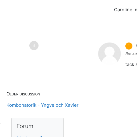
Caroline, 
1 reply
Pare
↑
Re: k
tack 
Older discussion
Kombonatorik - Yngve och Xavier
Block
Hoppa över Forum
Forum