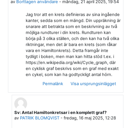
av
Borttagen användare
-
måndag, 21 april 2025, 19:54
Jag tror att en krets definieras av sina ingående
kanter, sedda som en mängd. Din uppräkning är
snarare att betrakta som en beskrivning av två
möjliga rundturer i din krets. Rundturen kan
börja på 3 olika ställen, och den kan ha två olika
riktningar, men det är bara en krets (som råkar
vara en Hamiltonkrets). Detta framgår inte
tydligt i boken, men man kan hitta stöd t.ex. i
https://en.wikipedia.org/wiki/Cycle_graph, där
en cyklisk graf beskrivs som en graf med exakt
en cykel, som kan ha godtyckligt antal hörn.
Permalänk
Visa ursprungsinlägget
Sv: Antal Hamiltonkretsar i en komplett graf?
Som svar till Borttagen användare
av
PATRIK BLOMQVIST
-
fredag, 16 maj 2025, 12:28