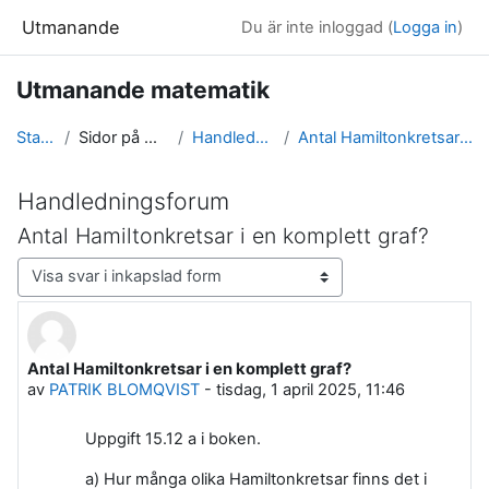
Gå direkt till huvudinnehåll
Utmanande
Du är inte inloggad (
Logga in
)
Utmanande matematik
Startsida
Sidor på webbplatsen
Handledningsforum
Antal Hamiltonkretsar i en komplett graf?
Handledningsforum
Antal Hamiltonkretsar i en komplett graf?
Visningsläge
Antal Hamiltonkretsar i en komplett graf?
Antal svar: 2
av
PATRIK BLOMQVIST
-
tisdag, 1 april 2025, 11:46
Uppgift 15.12 a i boken.
a) Hur många olika Hamiltonkretsar finns det i