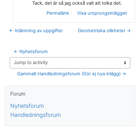
Tack, det är så jag också valt att tolka det.
Permalänk
Visa ursprungsinlägget
← Inlämning av uppgifter
Geometriska olikheter →
← Nyhetsforum
Jump to activity
Gammalt Handledningsforum (Gör ej nya inlägg) →
Block
Hoppa över Forum
Forum
Nyhetsforum
Handledningsforum
Kompletterande block