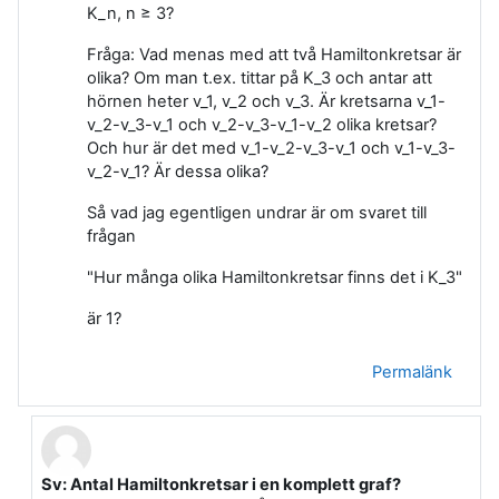
K_n, n ≥ 3?
Fråga: Vad menas med att två Hamiltonkretsar är
olika? Om man t.ex. tittar på K_3 och antar att
hörnen heter v_1, v_2 och v_3. Är kretsarna v_1-
v_2-v_3-v_1 och v_2-v_3-v_1-v_2 olika kretsar?
Och hur är det med v_1-v_2-v_3-v_1 och v_1-v_3-
v_2-v_1? Är dessa olika?
Så vad jag egentligen undrar är om svaret till
frågan
"Hur många olika Hamiltonkretsar finns det i K_3"
är 1?
Permalänk
Sv: Antal Hamiltonkretsar i en komplett graf?
Som svar till PATRIK BLOMQVIST