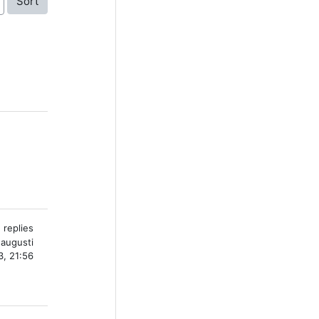
sions
 replies
 augusti
, 21:56