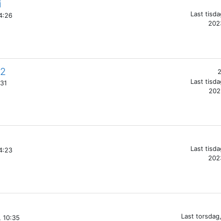
i
Last
tisdag
4:26
202
12
2
Last
tisdag
:31
202
Last
tisdag
4:23
202
Last
torsdag,
, 10:35