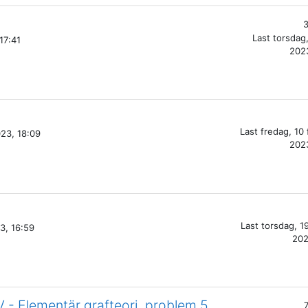
3
Last
torsdag
17:41
2023
Last
fredag, 10 
023, 18:09
2023
Last
torsdag, 19
3, 16:59
202
 - Elementär grafteori, problem 5.
7