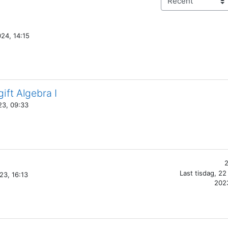
Sort discus
24, 14:15
ift Algebra I
23, 09:33
2
Last
tisdag, 22
23, 16:13
2023