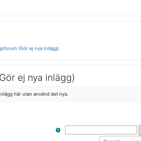
forum (Gör ej nya inlägg)
ör ej nya inlägg)
 inlägg här utan använd det nya.
Search
S
Order by