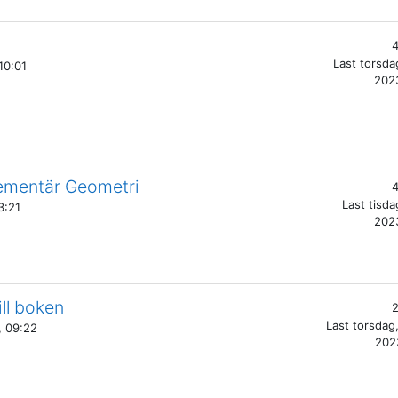
4
Last
torsdag
10:01
2023
lementär Geometri
4
Last
tisda
3:21
2023
ill boken
2
Last
torsdag
, 09:22
202