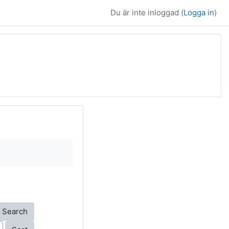
Du är inte inloggad (
Logga in
)
earch
Activating the sort button will cause content on the page to b