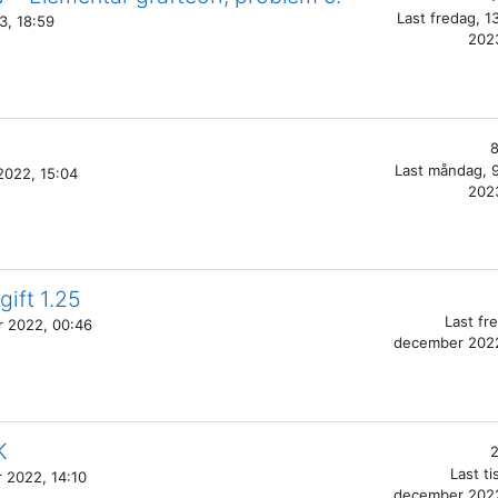
Last
fredag, 13
3, 18:59
2023
8
Last
måndag, 9
2022, 15:04
2023
ift 1.25
Last
fr
r 2022, 00:46
december 2022
K
2
Last
ti
 2022, 14:10
december 2022