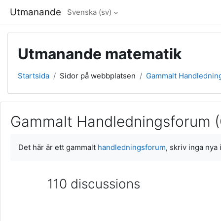
Gå direkt till huvudinnehåll
Utmanande
Svenska ‎(sv)‎
Utmanande matematik
Startsida
Sidor på webbplatsen
Gammalt Handlednings
Gammalt Handledningsforum (G
Slutförandvillkor
Det här är ett gammalt
handledningsforum
, skriv inga nya
110 discussions