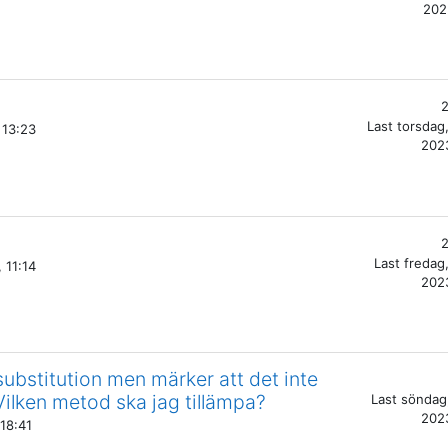
202
6
2
Last
torsdag,
 13:23
2023
2
Last
fredag,
 11:14
2023
substitution men märker att det inte
Vilken metod ska jag tillämpa?
Last
söndag,
2023
 18:41