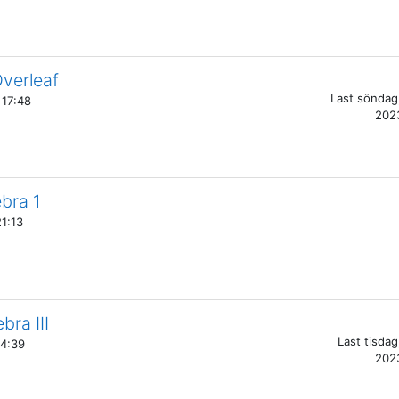
verleaf
Last
söndag,
 17:48
2023
ebra 1
21:13
bra III
Last
tisdag
14:39
2023