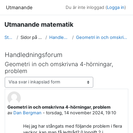
Gå direkt till huvudinnehåll
Utmanande
Du är inte inloggad (
Logga in
)
Utmanande matematik
Startsida
Sidor på webbplatsen
Handledningsforum
Geometri in och omskrivna 4-hörningar, problem
Handledningsforum
Geometri in och omskrivna 4-hörningar,
problem
Visningsläge
Geometri in och omskrivna 4-hörningar, problem
Antal svar: 1
av
Dan Bergman
-
torsdag, 14 november 2024, 19:10
Hej jag har stångats med följande problem i flera
veckor, kan man få ledtråd? (Uppgift 2 i