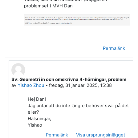
problemset.) MVH Dan
Permalänk
Sv: Geometri in och omskrivna 4-hörningar, problem
Som svar till Dan Bergman
av
Yishao Zhou
-
fredag, 31 januari 2025, 15:38
Hej Dan!
Jag antar att du inte längre behöver svar på det
eller?
Hälsningar,
Yishao
Permalänk
Visa ursprungsinlägget