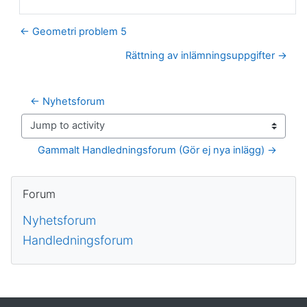
← Geometri problem 5
Rättning av inlämningsuppgifter →
← Nyhetsforum
Jump to activity
Gammalt Handledningsforum (Gör ej nya inlägg) →
Block
Hoppa över Forum
Forum
Nyhetsforum
Handledningsforum
Kompletterande block