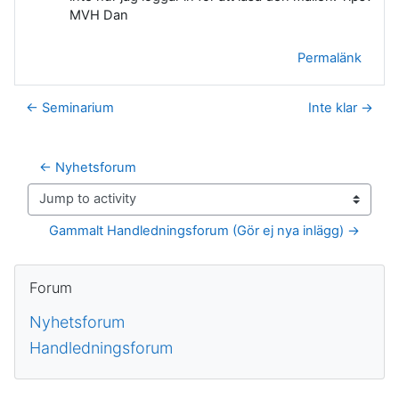
MVH Dan
Permalänk
← Seminarium
Inte klar →
← Nyhetsforum
Jump to activity
Gammalt Handledningsforum (Gör ej nya inlägg) →
Block
Hoppa över Forum
Forum
Nyhetsforum
Handledningsforum