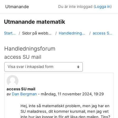
Gå direkt till huvudinnehåll
Utmanande
Du är inte inloggad (
Logga in
)
Utmanande matematik
Startsida
Sidor på webbplatsen
Handledningsforum
access SU mail
Handledningsforum
access SU mail
Visningsläge
access SU mail
Antal svar: 0
av
Dan Bergman
-
måndag, 11 november 2024, 19:29
Hej, inte så matematiskt problem, men jag har en
SU mailadress, dit kommer kursmail, men jag vet
inte hur jag loggar in för att läsa den mailen. Tips?