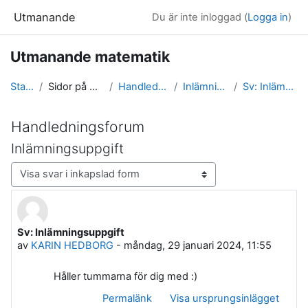
Gå direkt till huvudinnehåll
Utmanande
Du är inte inloggad (
Logga in
)
Utmanande matematik
Startsida
Sidor på webbplatsen
Handledningsforum
Inlämningsuppgift
Sv: Inlämningsuppgift
Handledningsforum
Inlämningsuppgift
Visningsläge
Sv: Inlämningsuppgift
Antal svar: 0
av
KARIN HEDBORG
-
måndag, 29 januari 2024, 11:55
Håller tummarna för dig med :)
Permalänk
Visa ursprungsinlägget