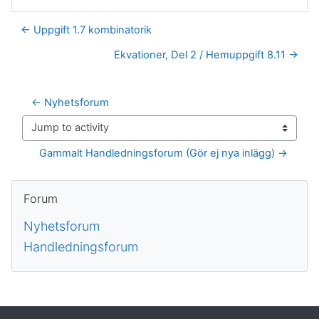
← Uppgift 1.7 kombinatorik
Ekvationer, Del 2 / Hemuppgift 8.11 →
← Nyhetsforum
Jump to activity
Gammalt Handledningsforum (Gör ej nya inlägg) →
Block
Hoppa över Forum
Forum
Nyhetsforum
Handledningsforum
Kompletterande block