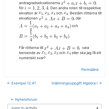
andragradsekvationerna
,
för
. Den andra roten till respektive
ekvation är
,
,
och
. Bestäm rötterna till
ekvationen
, där
och
.
Får rötterna till
, vara
beroende av
,
,
och
eller ska jag få ett
numeriskt svar?
Permalänk
← Exempel 12.4?
Inlämningsuppgift Algebra I →
← Nyhetsforum