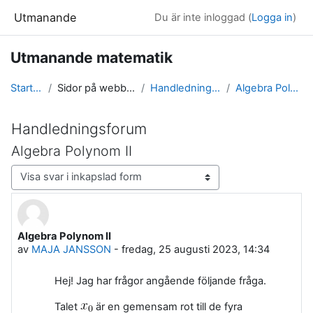
Gå direkt till huvudinnehåll
Utmanande
Du är inte inloggad (
Logga in
)
Utmanande matematik
Startsida
Sidor på webbplatsen
Handledningsforum
Algebra Polynom II
Handledningsforum
Algebra Polynom II
Visningsläge
Algebra Polynom II
Antal svar: 0
av
MAJA JANSSON
-
fredag, 25 augusti 2023, 14:34
Hej! Jag har frågor angående följande fråga.
Talet
är en gemensam rot till de fyra