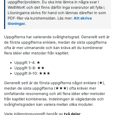
uppgifter/problem. Du ska inte lämna in några svar i
WeBWorK och det finns därför inga svarsrutor att fylla i.
Lösningarna skrivs för hand och lämnas därefter in som
PDF-filer via kurshemsidan. Läs mer:
Att skriva
lösningar
.
Uppgifterna har varierande svårighetsgrad. Generellt sett är
de första uppgifterna enklare, medan de sista uppgifterna
ofta är mer utmanande och kan kräva att du kombinerar
flera idéer eller metoder från kapitlet.
Uppgift 1–4: ★
Uppgift 5–8: ★★
Uppgift 9–10: ★★★
Generellt sett är de första uppgifterna något enklare (★),
medan de sista uppgifterna (★★★) ofta kräver mer
omfattande resonemang och att flera idéer eller metoder
från kapitlet kombineras. Indelningen är vägledande och
svårighetsgraden kan variera mellan olika moduler.
Varje inlämningsuppgift består av
två delar
: