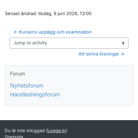
Senast ändrad: tisdag, 9 juni 2026, 13:00
← Kursens upplägg och examination
Jump to activity
Att skriva lösningar →
Block
Hoppa över Forum
Forum
Nyhetsforum
Handledningsforum
Kompletterande block
Du är inte inloggad (
Logga in
)
Startsida