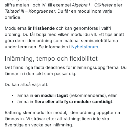
siffra mellan I och IV, till exempel
Algebra I – Olikheter
eller
Talteori III – Kongruenser
. Du får en modul inom varje
område.
Modulerna är
fristående
och kan genomföras i valfri
ordning. Du får börja med vilken modul du vill. Ett tips är att
göra dem i den ordning som matchar seminarieträffarna
under terminen. Se information i
Nyhetsforum
.
Inlämning, tempo och flexibilitet
Det finns inga fasta deadlines för inlämningsuppgifterna. Du
lämnar in i den takt som passar dig.
Du kan alltså välja att:
lämna in
en modul i taget
(rekommenderas), eller
lämna in
flera eller alla fyra moduler samtidigt
.
Rättning sker modul för modul, i den ordning uppgifterna
lämnas in. Vi strävar efter att rättningstiden inte ska
överstiga en vecka per inlämning.