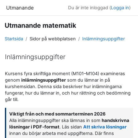
Gå direkt till huvudinnehåll
Utmanande
Du är inte inloggad (
Logga in
)
Utmanande matematik
Startsida
Sidor på webbplatsen
Inlämningsuppgifter
Inlämningsuppgifter
Slutförandvillkor
Kursens fyra skriftliga moment (M101–M104) examineras
genom
inlämningsuppgifter
som du lämnar in på
kurshemsidan. Denna sida beskriver hur inlämningarna
fungerar, hur du lämnar in, och hur rättning och bedömning
går till.
Viktigt från och med sommarterminen 2026
Alla inlämningsuppgifter ska lämnas in som
handskrivna
lösningar i PDF-format
. Läs sidan
Att skriva lösningar
innan du börjar arbeta med uppgifterna. Där finns