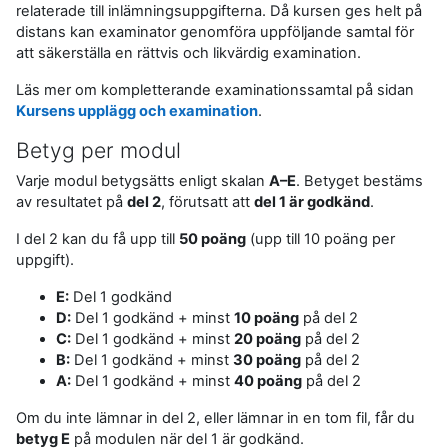
relaterade till inlämningsuppgifterna. Då kursen ges helt på
distans kan examinator genomföra uppföljande samtal för
att säkerställa en rättvis och likvärdig examination.
Läs mer om kompletterande examinationssamtal på sidan
Kursens upplägg och examination
.
Betyg per modul
Varje modul betygsätts enligt skalan
A–E
. Betyget bestäms
av resultatet på
del 2
, förutsatt att
del 1 är godkänd
.
I del 2 kan du få upp till
50 poäng
(upp till 10 poäng per
uppgift).
E:
Del 1 godkänd
D:
Del 1 godkänd + minst
10 poäng
på del 2
C:
Del 1 godkänd + minst
20 poäng
på del 2
B:
Del 1 godkänd + minst
30 poäng
på del 2
A:
Del 1 godkänd + minst
40 poäng
på del 2
Om du inte lämnar in del 2, eller lämnar in en tom fil, får du
betyg E
på modulen när del 1 är godkänd.