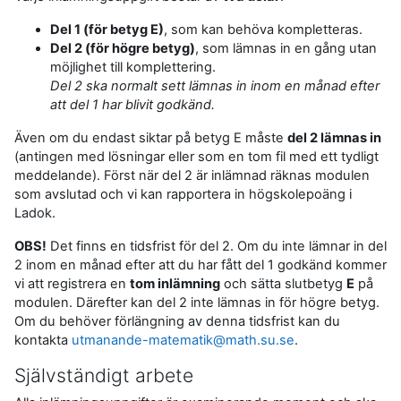
Del 1 (för betyg E)
, som kan behöva kompletteras.
Del 2 (för högre betyg)
, som lämnas in en gång utan
möjlighet till komplettering.
Del 2 ska normalt sett lämnas in inom en månad efter
att del 1 har blivit godkänd.
Även om du endast siktar på betyg E måste
del 2 lämnas in
(antingen med lösningar eller som en tom fil med ett tydligt
meddelande). Först när del 2 är inlämnad räknas modulen
som avslutad och vi kan rapportera in högskolepoäng i
Ladok.
OBS!
Det finns en tidsfrist för del 2. Om du inte lämnar in del
2 inom en månad efter att du har fått del 1 godkänd kommer
vi att registrera en
tom inlämning
och sätta slutbetyg
E
på
modulen. Därefter kan del 2 inte lämnas in för högre betyg.
Om du behöver förlängning av denna tidsfrist kan du
kontakta
utmanande-matematik@math.su.se
.
Självständigt arbete