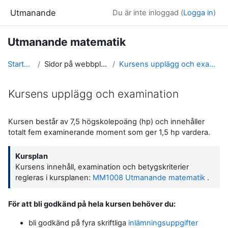
Gå direkt till huvudinnehåll
Utmanande
Du är inte inloggad (
Logga in
)
Utmanande matematik
Startsida
Sidor på webbplatsen
Kursens upplägg och examination
Kursens upplägg och examination
Slutförandvillkor
Kursen består av 7,5 högskolepoäng (hp) och innehåller
totalt fem examinerande moment som ger 1,5 hp vardera.
Kursplan
Kursens innehåll, examination och betygskriterier
regleras i kursplanen:
MM1008 Utmanande matematik
.
För att bli godkänd på hela kursen behöver du:
bli godkänd på fyra skriftliga
inlämningsuppgifter