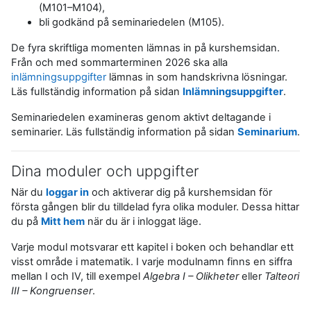
(M101–M104),
bli godkänd på seminariedelen (M105).
De fyra skriftliga momenten lämnas in på kurshemsidan.
Från och med sommarterminen 2026 ska alla
inlämningsuppgifter
lämnas in som handskrivna lösningar.
Läs fullständig information på sidan
Inlämningsuppgifter
.
Seminariedelen examineras genom aktivt deltagande i
seminarier. Läs fullständig information på sidan
Seminarium
.
Dina moduler och uppgifter
När du
loggar in
och aktiverar dig på kurshemsidan för
första gången blir du tilldelad fyra olika moduler. Dessa hittar
du på
Mitt hem
när du är i inloggat läge.
Varje modul motsvarar ett kapitel i boken och behandlar ett
visst område i matematik. I varje modulnamn finns en siffra
mellan I och IV, till exempel
Algebra I – Olikheter
eller
Talteori
III – Kongruenser
.