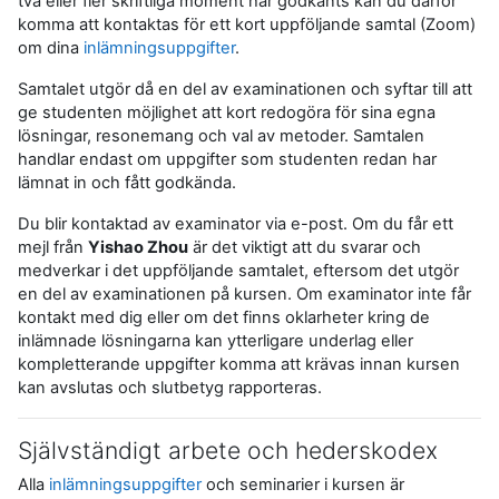
två eller fler skriftliga moment har godkänts kan du därför
komma att kontaktas för ett kort uppföljande samtal (Zoom)
om dina
inlämningsuppgifter
.
Samtalet utgör då en del av examinationen och syftar till att
ge studenten möjlighet att kort redogöra för sina egna
lösningar, resonemang och val av metoder. Samtalen
handlar endast om uppgifter som studenten redan har
lämnat in och fått godkända.
Du blir kontaktad av examinator via e-post. Om du får ett
mejl från
Yishao Zhou
är det viktigt att du svarar och
medverkar i det uppföljande samtalet, eftersom det utgör
en del av examinationen på kursen. Om examinator inte får
kontakt med dig eller om det finns oklarheter kring de
inlämnade lösningarna kan ytterligare underlag eller
kompletterande uppgifter komma att krävas innan kursen
kan avslutas och slutbetyg rapporteras.
Självständigt arbete och hederskodex
Alla
inlämningsuppgifter
och seminarier i kursen är