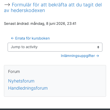
-->
Formulär för att bekräfta att du tagit del
av hederskodexen
Senast ändrad: måndag, 8 juni 2026, 23:41
← Errata för kursboken
Jump to activity
Inlämningsuppgifter →
Block
Hoppa över Forum
Forum
Nyhetsforum
Handledningsforum
Kompletterande block