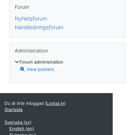
Block
Hoppa över Forum
Forum
Nyhetsforum
Handledningsforum
Hoppa över Administration
Administration
Forum administration
View posters
Kompletterande block
Du är inte inloggad (
Logga in
)
Startsida
Svenska ‎(sv)‎
English ‎(en)‎