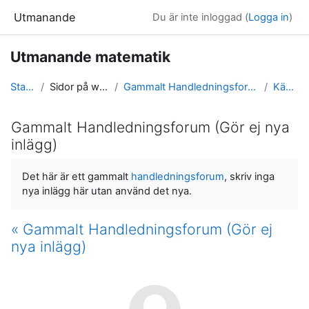
Gå direkt till huvudinnehåll
Utmanande
Du är inte inloggad (
Logga in
)
Utmanande matematik
Startsida
Sidor på webbplatsen
Gammalt Handledningsforum (Gör ej nya inlägg)
Känd sats
Gammalt Handledningsforum (Gör ej nya
inlägg)
Slutförandvillkor
Det här är ett gammalt
handledningsforum
, skriv inga
nya inlägg här utan använd det nya.
« Gammalt Handledningsforum (Gör ej
nya inlägg)