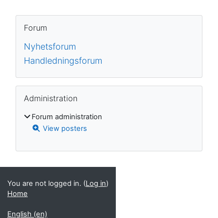
Blocks
Skip Forum
Forum
Nyhetsforum
Handledningsforum
Skip Administration
Administration
Forum administration
View posters
Supplementary blocks
You are not logged in. (
Log in
)
Home
English ‎(en)‎