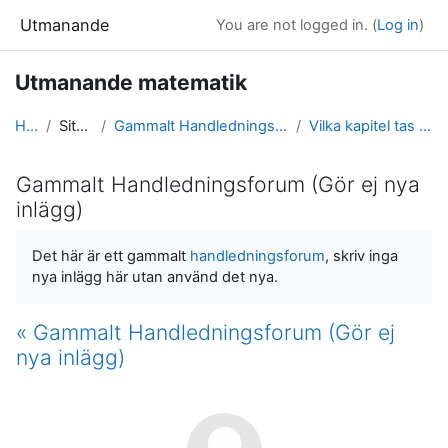
Skip to main content
Utmanande
You are not logged in. (
Log in
)
Utmanande matematik
Home
Site pages
Gammalt Handledningsforum (Gör ej nya inlägg)
Vilka kapitel tas med i varje modul?
Gammalt Handledningsforum (Gör ej nya
inlägg)
Completion requirements
Det här är ett gammalt
handledningsforum
, skriv inga
nya inlägg här utan använd det nya.
« Gammalt Handledningsforum (Gör ej
nya inlägg)