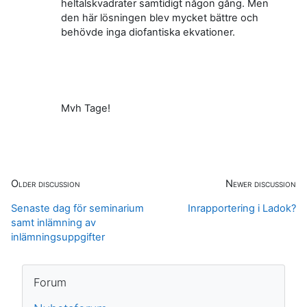
heltalskvadrater samtidigt någon gång. Men
den här lösningen blev mycket bättre och
behövde inga diofantiska ekvationer.
Mvh Tage!
Older discussion
Newer discussion
Senaste dag för seminarium
Inrapportering i Ladok?
samt inlämning av
inlämningsuppgifter
Block
Hoppa över Forum
Forum