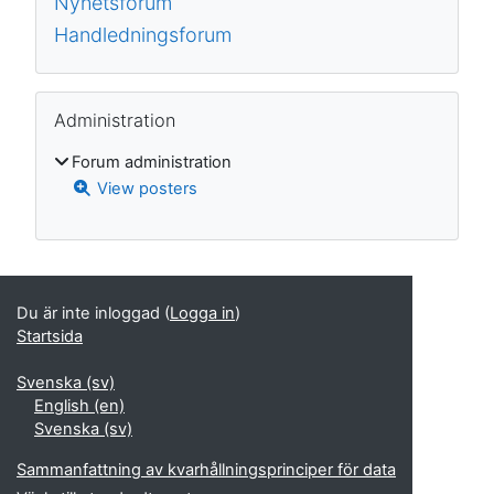
Nyhetsforum
Handledningsforum
Hoppa över Administration
Administration
Forum administration
View posters
Kompletterande block
Du är inte inloggad (
Logga in
)
Startsida
Svenska ‎(sv)‎
English ‎(en)‎
Svenska ‎(sv)‎
Sammanfattning av kvarhållningsprinciper för data