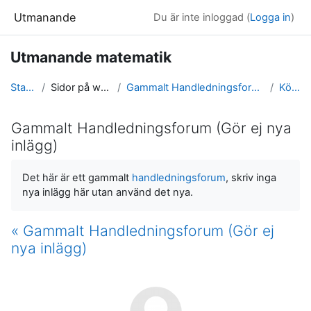
Gå direkt till huvudinnehåll
Utmanande
Du är inte inloggad (
Logga in
)
Utmanande matematik
Startsida
Sidor på webbplatsen
Gammalt Handledningsforum (Gör ej nya inlägg)
Kört fast
Gammalt Handledningsforum (Gör ej nya
inlägg)
Slutförandvillkor
Det här är ett gammalt
handledningsforum
, skriv inga
nya inlägg här utan använd det nya.
« Gammalt Handledningsforum (Gör ej
nya inlägg)