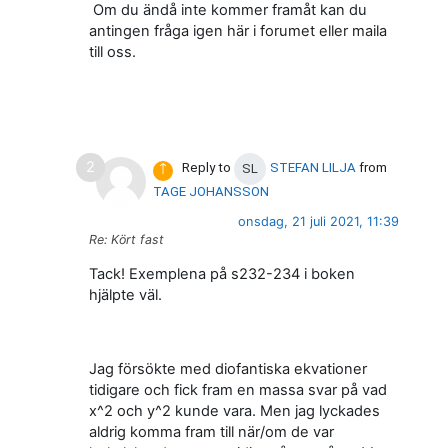
Om du ändå inte kommer framåt kan du
antingen fråga igen här i forumet eller maila
till oss.
1 reply
Parent of this post
↑
Reply to
STEFAN LILJA
from
SL
TAGE JOHANSSON
onsdag, 21 juli 2021, 11:39
Re: Kört fast
Tack! Exemplena på s232-234 i boken
hjälpte väl.
Jag försökte med diofantiska ekvationer
tidigare och fick fram en massa svar på vad
x^2 och y^2 kunde vara. Men jag lyckades
aldrig komma fram till när/om de var