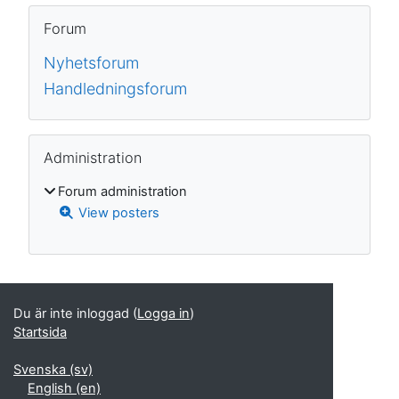
Block
Hoppa över Forum
Forum
Nyhetsforum
Handledningsforum
Hoppa över Administration
Administration
Forum administration
View posters
Kompletterande block
Du är inte inloggad (
Logga in
)
Startsida
Svenska ‎(sv)‎
English ‎(en)‎