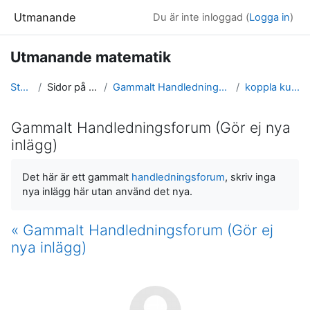
Gå direkt till huvudinnehåll
Utmanande
Du är inte inloggad (
Logga in
)
Utmanande matematik
Startsida
Sidor på webbplatsen
Gammalt Handledningsforum (Gör ej nya inlägg)
koppla kurser till boken
Gammalt Handledningsforum (Gör ej nya
inlägg)
Slutförandvillkor
Det här är ett gammalt
handledningsforum
, skriv inga
nya inlägg här utan använd det nya.
« Gammalt Handledningsforum (Gör ej
nya inlägg)