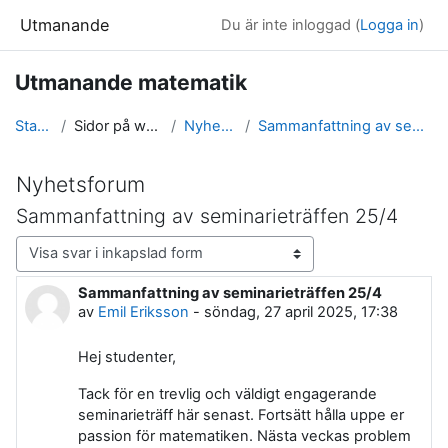
Gå direkt till huvudinnehåll
Utmanande
Du är inte inloggad (
Logga in
)
Utmanande matematik
Startsida
Sidor på webbplatsen
Nyhetsforum
Sammanfattning av seminarieträffen 25/4
Nyhetsforum
Sammanfattning av seminarieträffen 25/4
Visningsläge
Sammanfattning av seminarieträffen 25/4
Antal svar: 0
av
Emil Eriksson
-
söndag, 27 april 2025, 17:38
Hej studenter,
Tack för en trevlig och väldigt engagerande
seminarieträff här senast. Fortsätt hålla uppe er
passion för matematiken. Nästa veckas problem