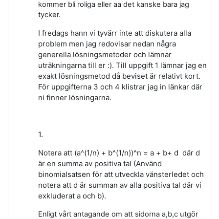
kommer bli roliga eller aa det kanske bara jag
tycker.
I fredags hann vi tyvärr inte att diskutera alla
problem men jag redovisar nedan några
generella lösningsmetoder och
lämnar
uträkningarna till er :). Till uppgift 1 lämnar jag en
exakt lösningsmetod då beviset är relativt kort.
För uppgifterna 3 och 4 klistrar jag in länkar där
ni finner lösningarna.
1.
Notera att (a^(1/n) + b^(1/n))^n = a + b+ d där d
är en summa av positiva tal (Använd
binomialsatsen för att utveckla vänsterledet och
notera att d är summan av alla positiva tal där vi
exkluderat a och b).
Enligt vårt antagande om att sidorna a,b,c utgör