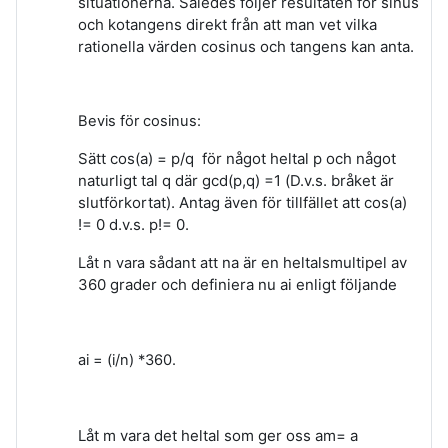
situationerna. Således följer resultaten för sinus
och kotangens direkt från att man vet vilka
rationella värden cosinus och tangens kan anta.
Bevis för cosinus:
Sätt
cos(a) = p/q för något heltal p och något
naturligt tal q där gcd(p,q) =1 (D.v.s. bråket är
slutförkortat).
Antag även för tillfället att cos(a)
!= 0 d.v.s. p!= 0.
na är en heltalsmultipel av
Låt n vara sådant att
360 grader och definiera nu ai enligt följande
ai = (i/n) *360.
Låt m vara det heltal som ger oss am= a