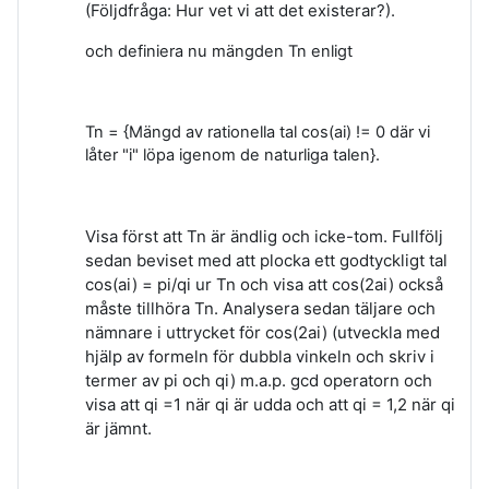
(Följdfråga: Hur vet vi att det existerar?).
och definiera nu mängden Tn enligt
Tn = {Mängd av rationella tal cos(ai) != 0 där vi
låter "i" löpa igenom de naturliga talen}.
Visa först att Tn är ändlig och icke-tom. Fullfölj
sedan beviset med att plocka ett godtyckligt tal
cos(ai) = pi/qi ur Tn och visa att cos(2ai) också
måste tillhöra Tn. Analysera sedan täljare och
nämnare i uttrycket för cos(2ai) (utveckla med
hjälp av formeln för dubbla vinkeln och skriv i
termer av pi och qi) m.a.p. gcd operatorn och
visa att qi =1 när qi är udda och att
qi = 1,2 när qi
är jämnt.