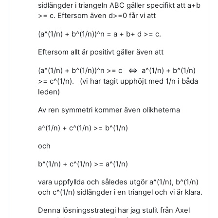
sidlängder i triangeln ABC gäller specifikt att a+b
>= c. Eftersom även d>=0 får vi att
(a^(1/n) + b^(1/n))^n = a +
b+ d >= c.
Eftersom allt är positivt gäller även att
(a^(1/n) + b^(1/n))^n >= c <=> a^(1/n) + b^(1/n)
>= c^(1/n). (vi har tagit upphöjt med 1/n i båda
leden)
Av ren symmetri kommer även olikheterna
a^(1/n) + c^(1/n) >= b^(1/n)
och
b^(1/n) + c^(1/n) >= a^(1/n)
vara uppfyllda och således utgör a^(1/n), b^(1/n)
och c^(1/n) sidlängder i en triangel och vi är klara.
Denna lösningsstrategi har jag stulit från Axel