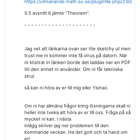
https://utmanande.math.su.se/pluginfile.php/230/mo
S.5 avsnitt 6 jämte "Theorem".
- - - - - - - - - - - - - - - - - - - - -
Jag vet att länkarna ovan ser lite sketchy ut men
trust me ni kommer inte få virus på datorn. När
ni klistrat in länken borde det laddas ner en PDF
till den enhet ni använder. Om ni får tekniska
strul
så kan ni höra av er till mig eller Yishao.
Om ni har allmäna frågor kring lösningarna skall ni
heller inte tveka att höra av er till oss. Fråga på så
mycket ni kan. I nästa
inlägg skriver jag ner problemen till den
kommande veckan. Ha det gott och ta hand om
er!