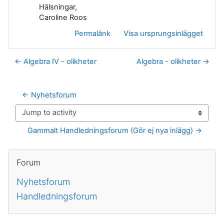
Hälsningar,
Caroline Roos
Permalänk
Visa ursprungsinlägget
← Algebra IV - olikheter
Algebra - olikheter →
← Nyhetsforum
Jump to activity
Gammalt Handledningsforum (Gör ej nya inlägg) →
Block
Hoppa över Forum
Forum
Nyhetsforum
Handledningsforum