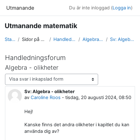
Gå direkt till huvudinnehåll
Utmanande
Du är inte inloggad (
Logga in
)
Utmanande matematik
Startsida
Sidor på webbplatsen
Handledningsforum
Algebra - olikheter
Sv: Algebra - olikheter
Handledningsforum
Algebra - olikheter
Visningsläge
Sv: Algebra - olikheter
Antal svar: 0
av
Caroline Roos
-
tisdag, 20 augusti 2024, 08:50
Hej!
Kanske finns det andra olikheter i kapitlet du kan
använda dig av?