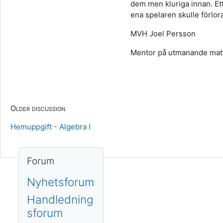
dem men kluriga innan. Ett 
ena spelaren skulle förlor
MVH Joel Persson
Mentor på utmanande mat
Older discussion
Hemuppgift - Algebra I
Blocks
Skip Forum
Forum
Nyhetsforum
Handledning
sforum