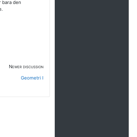
är bara den
e.
Newer discussion
Geometri I