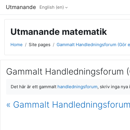
Skip to main content
Utmanande
English ‎(en)‎
Utmanande matematik
Home
Site pages
Gammalt Handledningsforum (Gör ej
Gammalt Handledningsforum (G
Completion requirements
Det här är ett gammalt
handledningsforum
, skriv inga nya
« Gammalt Handledningsforum (