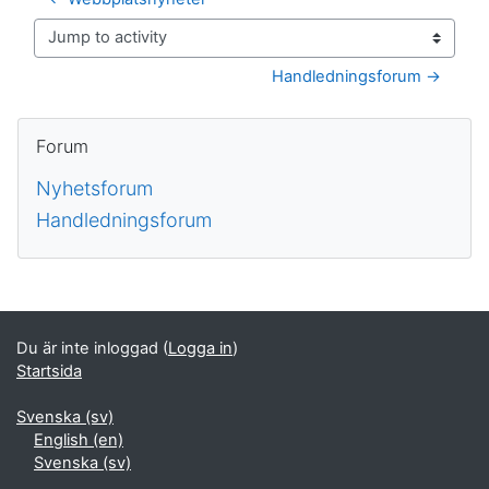
Jump to activity
Handledningsforum →
Block
Hoppa över Forum
Forum
Nyhetsforum
Handledningsforum
Kompletterande block
Du är inte inloggad (
Logga in
)
Startsida
Svenska ‎(sv)‎
English ‎(en)‎
Svenska ‎(sv)‎