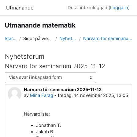
Gå direkt till huvudinnehåll
Utmanande
Du är inte inloggad (
Logga in
)
Utmanande matematik
Startsida
Sidor på webbplatsen
Nyhetsforum
Närvaro för seminarium 2025-11-12
Nyhetsforum
Närvaro för seminarium 2025-11-12
Visningsläge
Närvaro för seminarium 2025-11-12
Antal svar: 0
av
Mina Farag
-
fredag, 14 november 2025, 13:05
Närvarolista:
Jonathan T.
Jakob B.