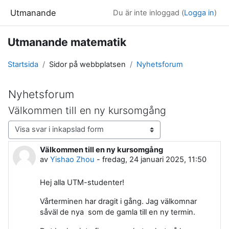
Gå direkt till huvudinnehåll
Utmanande
Du är inte inloggad (
Logga in
)
Utmanande matematik
Startsida
Sidor på webbplatsen
Nyhetsforum
Nyhetsforum
Välkommen till en ny kursomgång
Visningsläge
Välkommen till en ny kursomgång
Antal svar: 0
av
Yishao Zhou
-
fredag, 24 januari 2025, 11:50
Hej alla UTM-studenter!
Vårterminen har dragit i gång. Jag välkomnar
såväl de nya som de gamla till en ny termin.