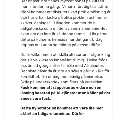
Det brukar inte finnas mycket nyhet på kursen
men inte denna gång. Vi har infört digitala träffar
där vi kommer att diskutera vad problemlösning är
och hur vi kan tackla på olika problem och hur vi
skriver lösningar. I längden kommer de bli
obligatoriska som en del av seminariemomentet
även om det inte är så denna termin. Läs gärna
detta på kursens hemsida hur det går till. Jag
hoppas att kunna se många på dessa träffar.
Du är välkommen att ställa alla sorters frågor kring
det själva kursens innehållet till mig. Hellre fråga
oss än att googla eller ta hjälp med AI-tjänster.
Det sista nämnda är inte en säkert pålitlig källa för
korrekthet. En sträng men vänlig påminnelse:
Skriv på hederskodex som finns på kurssidan.
Fusk kommer att rapporteras vidare och en
lösning baserad på AI-tjänster utan källor på det
anses vara fusk.
Detta nyhetsforum kommer att vara lite mer
aktivt än tidigare terminer. Därför