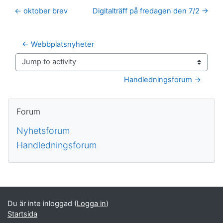
← oktober brev
Digitalträff på fredagen den 7/2 →
← Webbplatsnyheter
Jump to activity
Handledningsforum →
Block
Hoppa över Forum
Forum
Nyhetsforum
Handledningsforum
Kompletterande block
Du är inte inloggad (
Logga in
)
Startsida