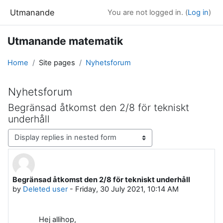
Skip to main content
Utmanande
You are not logged in. (
Log in
)
Utmanande matematik
Home
Site pages
Nyhetsforum
Nyhetsforum
Begränsad åtkomst den 2/8 för tekniskt
underhåll
Display mode
Begränsad åtkomst den 2/8 för tekniskt underhåll
Number of replies: 0
by
Deleted user
-
Friday, 30 July 2021, 10:14 AM
Hej allihop,