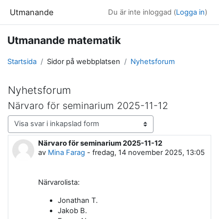
Gå direkt till huvudinnehåll
Utmanande
Du är inte inloggad (
Logga in
)
Utmanande matematik
Startsida
Sidor på webbplatsen
Nyhetsforum
Nyhetsforum
Närvaro för seminarium 2025-11-12
Visningsläge
Närvaro för seminarium 2025-11-12
Antal svar: 0
av
Mina Farag
-
fredag, 14 november 2025, 13:05
Närvarolista:
Jonathan T.
Jakob B.