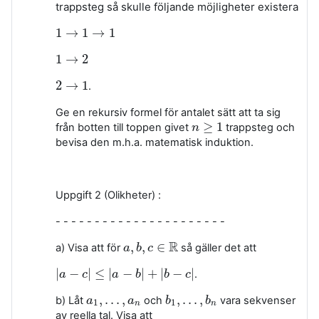
trappsteg så skulle
följande möjligheter existera
1
→
1
→
1
1
→
1
→
1
1
→
2
1
→
2
2
→
1
.
2
→
1
Ge en rekursiv formel för antalet sätt att ta sig
≥
1
från botten till toppen givet
trappsteg och
n
n
≥
1
bevisa den m.h.a. matematisk induktion.
Uppgift 2 (Olikheter) :
- - - - - - - - - - - - - - - - - - - - - -
R
,
,
∈
a) Visa att för
så gäller det att
a
a
,
b
b
,
c
∈
c
R
|
−
|
≤
|
−
|
+
|
−
|
.
|
a
a
−
c
|
≤
c
|
a
−
b
|
a
+
|
b
−
b
c
|
b
c
,
.
.
.
,
,
.
.
.
,
b) Låt
och
vara sekvenser
a
a
1
,
.
.
.
,
a
n
a
b
b
1
,
.
.
.
,
b
n
b
1
1
n
n
av reella tal. Visa att