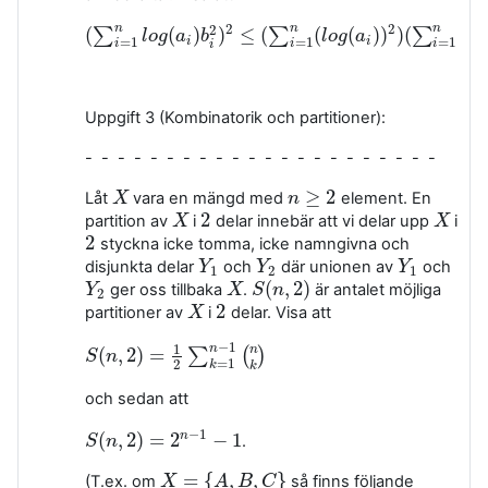
2
2
2
4
n
n
n
(
(
)
)
≤
(
(
(
)
)
)
(
)
∑
∑
∑
(
∑
i
=
1
n
l
o
l
g
o
(
g
a
i
)
a
b
i
2
b
)
2
≤
(
∑
i
=
1
n
(
l
o
g
(
a
i
)
l
)
o
2
g
)
(
∑
a
i
=
1
n
b
i
4
)
b
=
1
=
1
=
1
i
i
i
i
i
i
i
Uppgift 3 (Kombinatorik och partitioner):
- - - - - - - - - - - - - - - - - - - - - -
≥
2
Låt
vara en mängd med
element. En
X
X
n
n
≥
2
2
partition av
i
delar innebär att vi delar upp
i
X
X
2
X
X
2
styckna icke tomma, icke namngivna och
2
disjunkta delar
och
där unionen av
och
Y
Y
1
Y
Y
2
Y
Y
1
1
2
1
(
,
2
)
ger oss tillbaka
.
är antalet möjliga
Y
Y
2
X
X
S
S
(
n
n
,
2
)
2
2
partitioner av
i
delar. Visa att
X
X
2
−
1
1
n
n
(
,
2
)
=
∑
(
)
S
S
(
n
n
,
2
)
=
1
2
∑
k
=
1
n
−
1
(
n
k
)
=
1
2
k
k
och sedan att
−
1
(
,
2
)
=
2
−
1
n
.
S
S
(
n
n
,
2
)
=
2
n
−
1
−
1
=
{
,
,
}
(T.ex. om
så finns följande
X
X
=
{
A
,
B
,
A
C
}
B
C