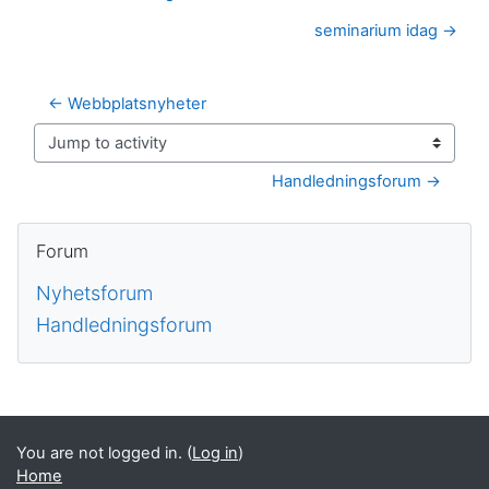
seminarium idag →
← Webbplatsnyheter
Jump to activity
Handledningsforum →
Blocks
Skip Forum
Forum
Nyhetsforum
Handledningsforum
Supplementary blocks
You are not logged in. (
Log in
)
Home