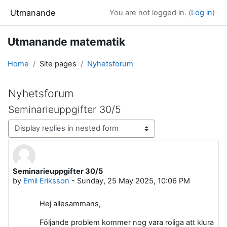
Skip to main content
Utmanande
You are not logged in. (
Log in
)
Utmanande matematik
Home
Site pages
Nyhetsforum
Nyhetsforum
Seminarieuppgifter 30/5
Display mode
Seminarieuppgifter 30/5
Number of replies: 0
by
Emil Eriksson
-
Sunday, 25 May 2025, 10:06 PM
Hej allesammans,
Följande problem kommer nog vara roliga att klura