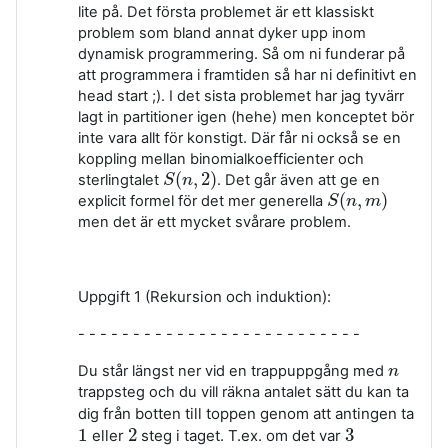
lite på. Det första problemet är ett klassiskt
problem som bland annat dyker upp inom
dynamisk programmering. Så om ni funderar på
att programmera i framtiden så har ni definitivt en
head start ;). I det sista problemet har jag tyvärr
lagt in partitioner igen (hehe) men konceptet bör
inte vara allt för konstigt. Där får ni också se en
koppling mellan binomialkoefficienter och
(
,
2
)
sterlingtalet
. Det går även att ge en
S
S
(
n
n
,
2
)
(
,
)
explicit formel för det mer generella
S
S
(
n
n
,
m
m
)
men det är ett mycket svårare problem.
Uppgift 1 (Rekursion och induktion):
- - - - - - - - - - - - - - - - - - - - - - - - - -
Du står längst ner vid en trappuppgång med
n
n
trappsteg och du vill räkna antalet sätt du kan ta
från botten till toppen genom att antingen ta
dig
1
2
3
eller
steg i taget. T.ex. om det var
1
2
3