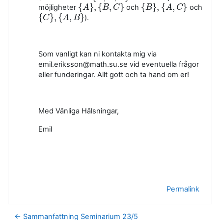
{
}
,
{
,
}
{
}
,
{
,
}
möjligheter
och
och
{
A
A
}
,
{
B
,
C
B
}
C
{
B
B
}
,
{
A
,
C
A
}
C
{
}
,
{
,
}
).
{
C
C
}
,
{
A
,
B
A
}
B
Som vanligt kan ni kontakta mig via
emil.eriksson@math.su.se vid eventuella frågor
eller funderingar. Allt gott och ta hand om er!
Med Vänliga Hälsningar,
Emil
Permalink
← Sammanfattning Seminarium 23/5