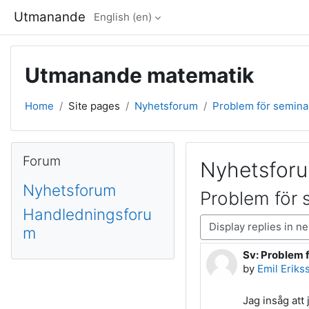
Skip to main content
Utmanande
English ‎(en)‎
Utmanande matematik
Home
Site pages
Nyhetsforum
Problem för seminar
Blocks
Skip Forum
Forum
Nyhetsfor
Nyhetsforum
Problem för 
Handledningsforu
Display mode
m
Sv: Problem f
Number of rep
by
Emil Eriks
Jag insåg att 