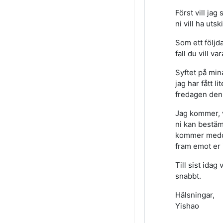
Först vill jag
ni vill ha ut
Som ett följd
fall du vill va
Syftet på min
jag har fått 
fredagen den 
Jag kommer, v
ni kan bestäm
kommer meddel
fram emot er i
Till sist idag
snabbt.
Hälsningar,
Yishao