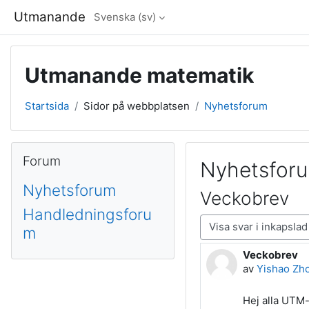
Gå direkt till huvudinnehåll
Utmanande
Svenska ‎(sv)‎
Utmanande matematik
Startsida
Sidor på webbplatsen
Nyhetsforum
Block
Hoppa över Forum
Forum
Nyhetsfor
Nyhetsforum
Veckobrev
Handledningsforu
Visningsläge
m
Veckobrev
Antal svar: 0
av
Yishao Zh
Hej alla UTM-