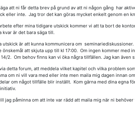
 säga att ni får detta brev på grund av att ni någon gång har akti
skick eller inte. Jag tror det kan göras mycket enkelt genom en k
arbete efter mina tidigare utskick kommer vi att ta bort de konto
ra kvar är det bara säga till.
a utskick är att kunna kommunicera om seminariediskussioner. 
lite önskemål att skjuta upp till kl 17:00. Om ingen kommer med 
14/2. Om behov finns kan vi öka några tillfällen. Jag kan även st
ia detta forum, att meddela vilket kapitel och vilka problem som
ma om ni vill vara med eller inte men maila mig dagen innan om d
ar om något tillfälle blir inställt. Kom gärna med dina egna för
nitiativ.
 vill jag påminna om att inte var rädd att maila mig när ni behöv