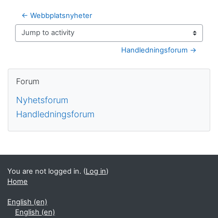
← Webbplatsnyheter
Jump to activity
Handledningsforum →
Blocks
Skip Forum
Forum
Nyhetsforum
Handledningsforum
Supplementary blocks
You are not logged in. (
Log in
)
Home
English ‎(en)‎
English ‎(en)‎