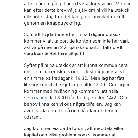
att ni någon gång har aktiverat kurssidan. Men ni
kan efter detta brev välja själv om ni vill ha utskick
eller inte. Jag tror det kan göras mycket enkelt
genom en knapptryckning.
Som ett följdarbete efter mina tidigare utskick
kommer vi att ta bort de konton som inte har varit
aktiva på mer än 2 år ganska snart. I fall du vill
vara kvar är det bara säga till.
Syftet på mina utskick är att kunna kommunicera
om seminariediskussioner. Just nu planerar vi
en timme på fredagar kl 16:30. Men jag har fått
lite önskemål att skjuta upp till kl 17:00. Om ingen
kommer med invändning kommer vi att hålla
seminarium
kl 17:00 från fredagen den 14/2. Om
behov finns kan vi öka några tillfällen. Jag kan
även ställa upp lite då och då utanför denna
tidsram.
Jag kommer, via detta forum, att meddela vilket
kapitel och vilka problem som vi kommer att