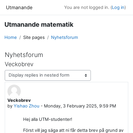
Skip to main content
Utmanande
You are not logged in. (
Log in
)
Utmanande matematik
Home
Site pages
Nyhetsforum
Nyhetsforum
Veckobrev
Display mode
Veckobrev
Number of replies: 0
by
Yishao Zhou
-
Monday, 3 February 2025, 9:59 PM
Hej alla UTM-studenter!
Först vill jag säga att ni får detta brev på grund av